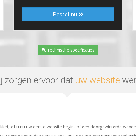
Bestel nu
Technische specificaties
j zorgen ervoor dat
uw website
wer
ket, of u nu uw eerste website begint of een doorgewinterde webdev
ieke wensen neem dan contact met ons op voor een passende oplossi