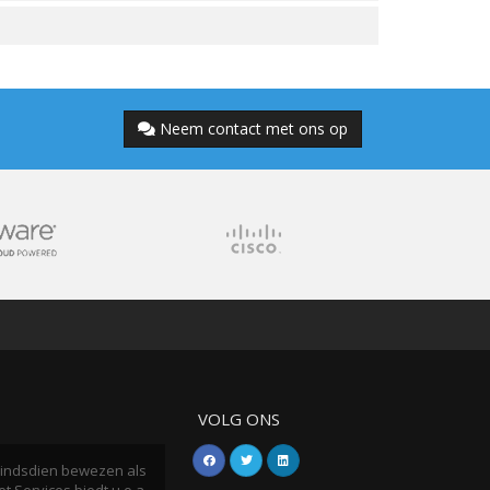
Neem contact met ons op
VOLG ONS
h sindsdien bewezen als