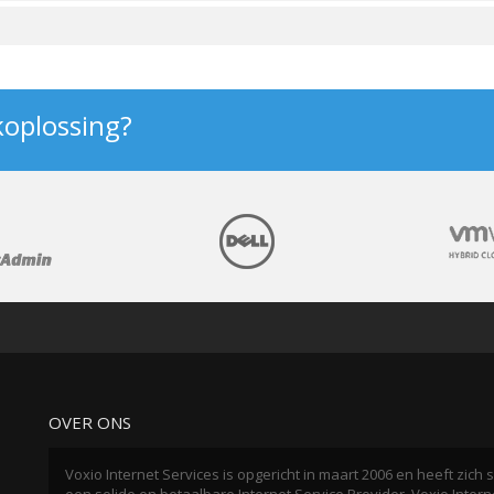
koplossing?
OVER ONS
Voxio Internet Services is opgericht in maart 2006 en heeft zic