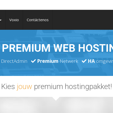
Voxio
Contáctenos
PREMIUM WEB HOSTI
DirectAdmin
Premium
Netwerk
HA
omgevi
Kies
jouw
premium hostingpakket!