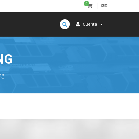
0
Cuenta
NG
ng