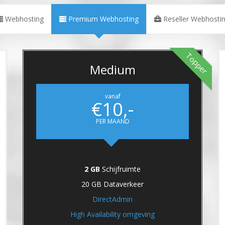
Webhosting
Premium Webhosting
Reseller Webhosti
Topper
Medium
vanaf
€10,-
PER MAAND
2 GB
Schijfruimte
20 GB Dataverkeer
DirectAdmin
High Availability omgeving