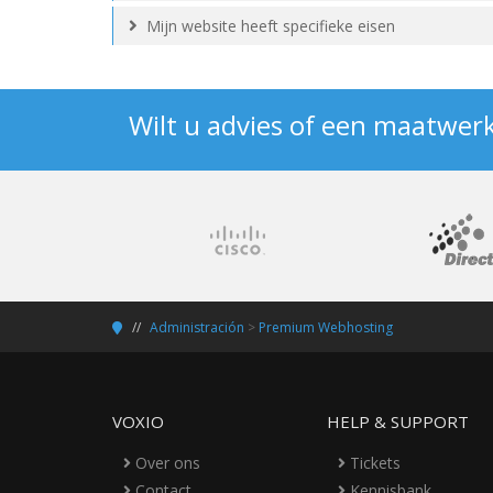
Mijn website heeft specifieke eisen
Wilt u advies of een maatwer
Administración
>
Premium Webhosting
VOXIO
HELP & SUPPORT
Over ons
Tickets
Contact
Kennisbank