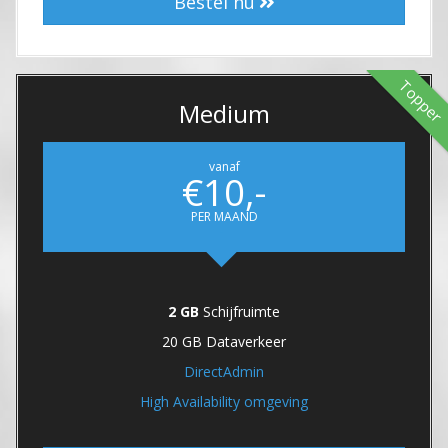
Bestel nu
Topper
Medium
vanaf
€10,-
PER MAAND
2 GB
Schijfruimte
20 GB Dataverkeer
DirectAdmin
High Availability omgeving