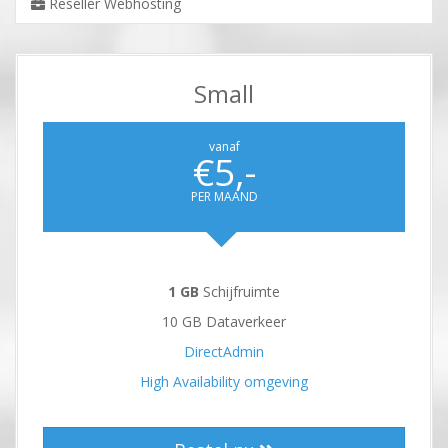
Reseller Webhosting
Small
vanaf
€5,-
PER MAAND
1 GB
Schijfruimte
10 GB Dataverkeer
DirectAdmin
High Availability omgeving