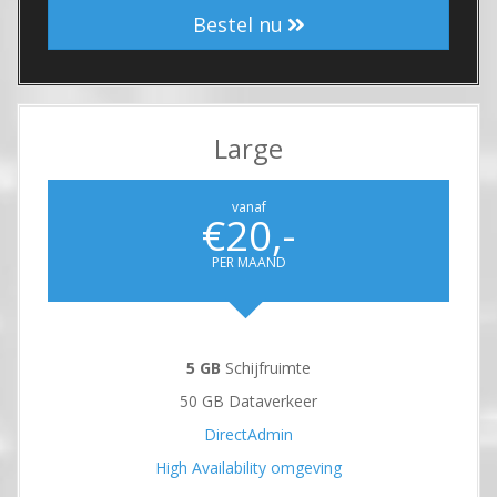
Bestel nu
Large
vanaf
€20,-
PER MAAND
5 GB
Schijfruimte
50 GB Dataverkeer
DirectAdmin
High Availability omgeving