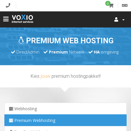
0
PREMIUM WEB HOSTING
DirectAdmin
Premium
Netwerk
HA
omgeving
Kies
jouw
premium hostingpakket!
Webhosting
Premium Webhosting