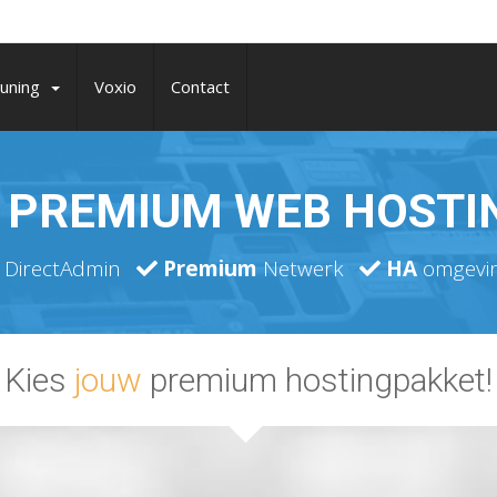
uning
Voxio
Contact
PREMIUM WEB HOSTI
DirectAdmin
Premium
Netwerk
HA
omgevi
Kies
jouw
premium hostingpakket!