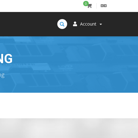
0
Account
NG
ng