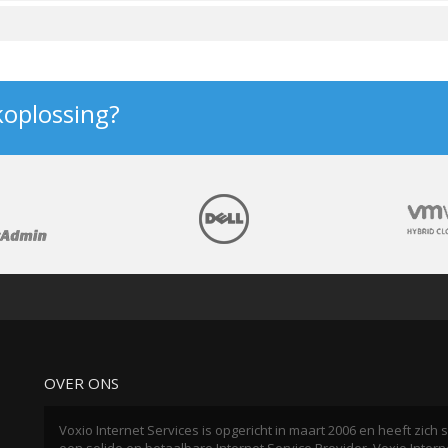
koplossing?
OVER ONS
Voxio Internet Services is opgericht in maart 2006 en heeft zic