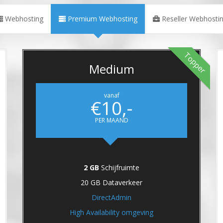
Webhosting
Premium Webhosting
Reseller Webhosti
Topper
Medium
vanaf
€10,-
PER MAAND
2 GB
Schijfruimte
20 GB Dataverkeer
DirectAdmin
High Availability omgeving