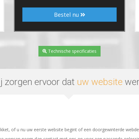
Bestel nu
Technische specificaties
j zorgen ervoor dat
uw website
wer
ket, of u nu uw eerste website begint of een doorgewinterde webdev
ieke wensen neem dan contact met ons op voor een passende oplossi