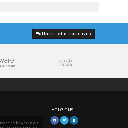
Neem contact met ons op
VOLG ONS
h sindsdien bewezen als