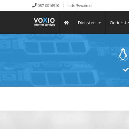
087-0016910
info@voxio.nl
Diensten
Onderste