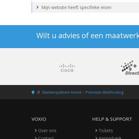
Mijn website heeft specifieke eisen
Wilt u advies of een maatwer
Klantensysteem Home
>
Premium Webhosting
VOXIO
HELP & SUPPORT
Over ons
Tickets
Contact
Kennisbank