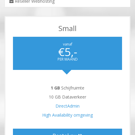
Reseller Webhosting
Small
vanaf
€5,-
PER MAAND
1 GB
Schijfruimte
10 GB Dataverkeer
DirectAdmin
High Availability omgeving