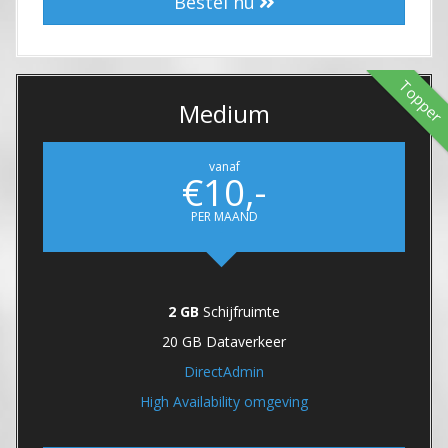
Bestel nu
Topper
Medium
vanaf
€10,-
PER MAAND
2 GB
Schijfruimte
20 GB Dataverkeer
DirectAdmin
High Availability omgeving