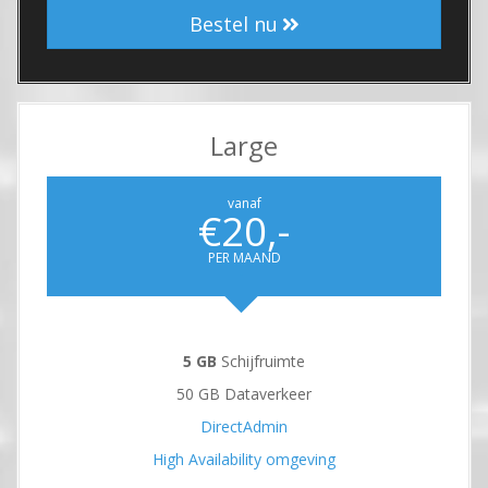
Bestel nu
Large
vanaf
€20,-
PER MAAND
5 GB
Schijfruimte
50 GB Dataverkeer
DirectAdmin
High Availability omgeving