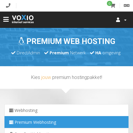
0
PREMIUM WEB HOSTING
DirectAdmin
Premium
Netwerk
HA
omgeving
Kies
jouw
premium hostingpakket!
Webhosting
Premium Webhosting