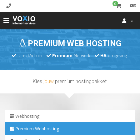
0
PREMIUM WEB HOSTING
DirectAdmin
Premium
Netwerk
HA
omgeving
Kies
jouw
premium hostingpakket!
Webhosting
Premium Webhosting