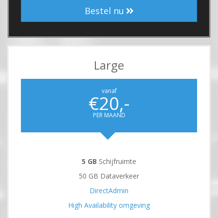
Bestel nu
Large
vanaf
€20,-
PER MAAND
5 GB
Schijfruimte
50 GB Dataverkeer
DirectAdmin
High Availability omgeving