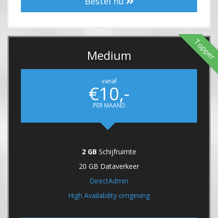
Bestel nu
Topper
Medium
vanaf
€10,-
PER MAAND
2 GB
Schijfruimte
20 GB Dataverkeer
DirectAdmin
High Availability omgeving