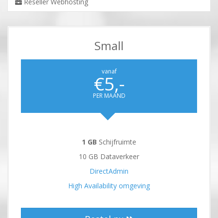
Reseller Webhosting
Small
vanaf
€5,-
PER MAAND
1 GB
Schijfruimte
10 GB Dataverkeer
DirectAdmin
High Availability omgeving