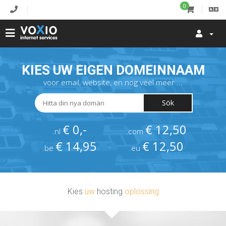
0
KIES UW EIGEN DOMEINNAAM
voor email, website, en nog veel meer ...
Sök
€ 0,-
€ 12,50
.nl
.com
€ 14,95
€ 12,50
.be
.eu
Kies
uw
hosting
oplossing