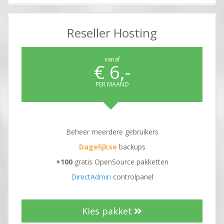
Reseller Hosting
vanaf
€ 6,-
PER MAAND
Beheer meerdere gebruikers
Dagelijkse
backups
+100
gratis OpenSource pakketten
DirectAdmin
controlpanel
Kies pakket