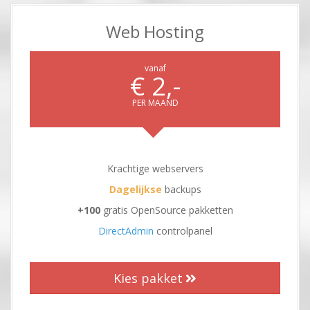
Web Hosting
vanaf
€ 2,-
PER MAAND
Krachtige webservers
Dagelijkse
backups
+100
gratis OpenSource pakketten
DirectAdmin
controlpanel
Kies pakket