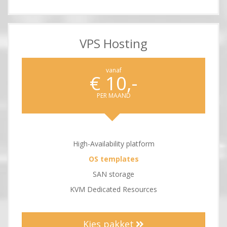
VPS Hosting
vanaf
€ 10,-
PER MAAND
High-Availability platform
OS templates
SAN storage
KVM Dedicated Resources
Kies pakket