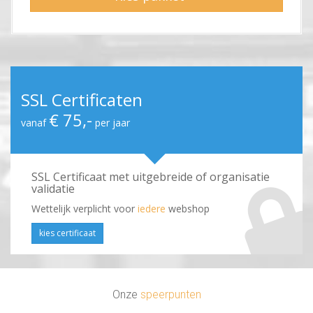
SSL Certificaten
€ 75,-
vanaf
per jaar
SSL Certificaat met uitgebreide of organisatie
validatie
Wettelijk verplicht voor
iedere
webshop
kies certificaat
Onze
speerpunten