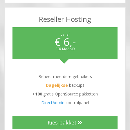
Reseller Hosting
vanaf
€ 6,-
PER MAAND
Beheer meerdere gebruikers
Dagelijkse
backups
+100
gratis OpenSource pakketten
DirectAdmin
controlpanel
Kies pakket