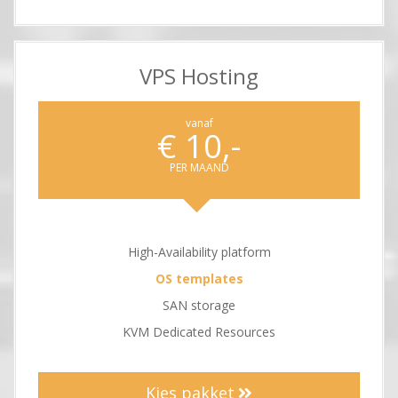
VPS Hosting
vanaf
€ 10,-
PER MAAND
High-Availability platform
OS templates
SAN storage
KVM Dedicated Resources
Kies pakket