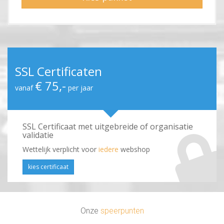
SSL Certificaten
€ 75,-
vanaf
per jaar
SSL Certificaat met uitgebreide of organisatie
validatie
Wettelijk verplicht voor
iedere
webshop
kies certificaat
Onze
speerpunten