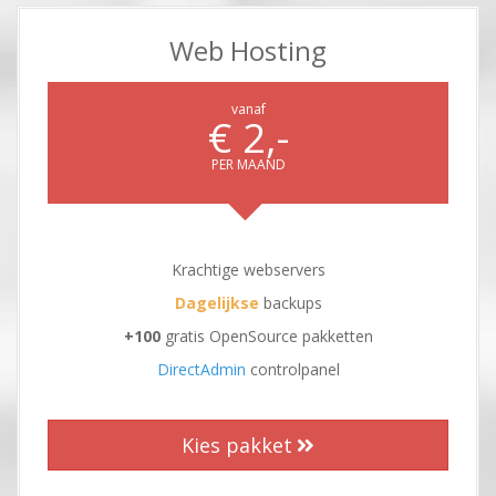
Web Hosting
vanaf
€ 2,-
PER MAAND
Krachtige webservers
Dagelijkse
backups
+100
gratis OpenSource pakketten
DirectAdmin
controlpanel
Kies pakket