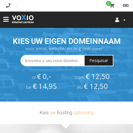
0
KIES UW EIGEN DOMEINNAAM
voor email, website, en nog veel meer ...
Pesquisar
€ 0,-
€ 12,50
.nl
.com
€ 14,95
€ 12,50
.be
.eu
Kies
uw
hosting
oplossing