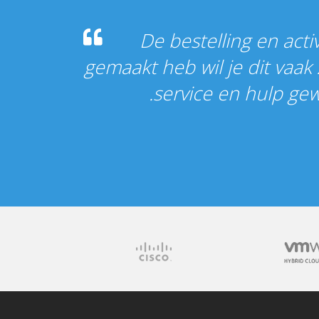
De bestelling en acti
gemaakt heb wil je dit vaak
service en hulp ge