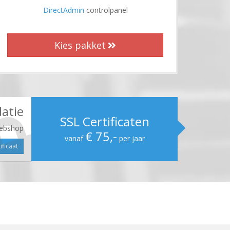
DirectAdmin
controlpanel
Kies pakket
datie
SSL Certificaten
ebshop
€ 75,-
vanaf
per jaar
ificaat