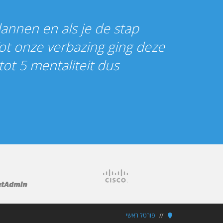
lannen en als je de stap
Tot onze verbazing ging deze
t 5 mentaliteit dus.
פורטל ראשי