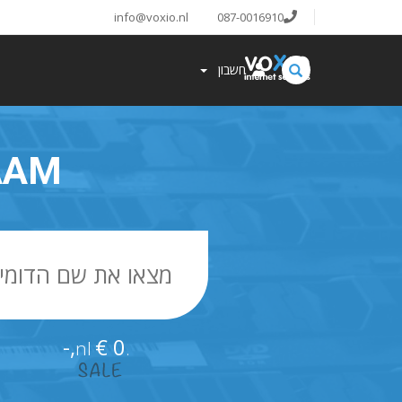
info@voxio.nl
087-0016910
חשבון
AAM
€ 0,-
.nl