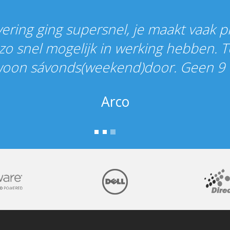
vering ging supersnel, je maakt vaak p
 zo snel mogelijk in werking hebben. 
woon sávonds(weekend)door. Geen 9 to
Arco