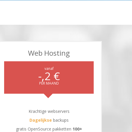
Web Hosting
vanaf
€ 2,-
PER MAAND
Krachtige webservers
Dagelijkse
backups
gratis OpenSource pakketten
+100