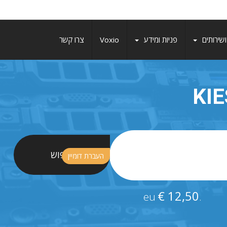
שירותים
פניות ומידע
Voxio
צרו קשר
KI
חיפוש
העברת דומיין
€ 12,50
.eu