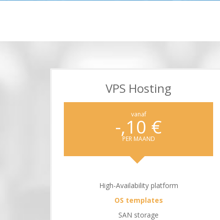
VPS Hosting
vanaf
€ 10,-
PER MAAND
High-Availability platform
OS templates
SAN storage