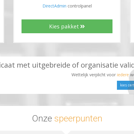
DirectAdmin
controlpanel
Kies pakket
icaat met uitgebreide of organisatie vali
Wettelijk verplicht voor
iedere
w
kies cert
Onze
speerpunten