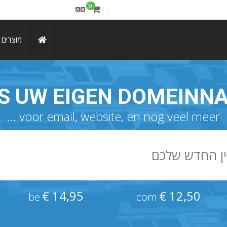
0
מוצרים ו
ES UW EIGEN DOMEINN
voor email, website, en nog veel meer ...
€ 14,95
€ 12,50
.be
.com