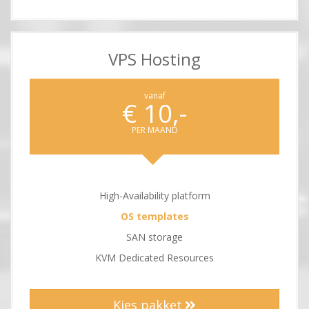
VPS Hosting
vanaf
€ 10,-
PER MAAND
High-Availability platform
OS templates
SAN storage
KVM Dedicated Resources
Kies pakket