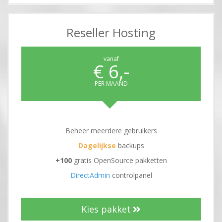
Reseller Hosting
vanaf
€ 6,-
PER MAAND
Beheer meerdere gebruikers
Dagelijkse
backups
+100
gratis OpenSource pakketten
DirectAdmin
controlpanel
Kies pakket