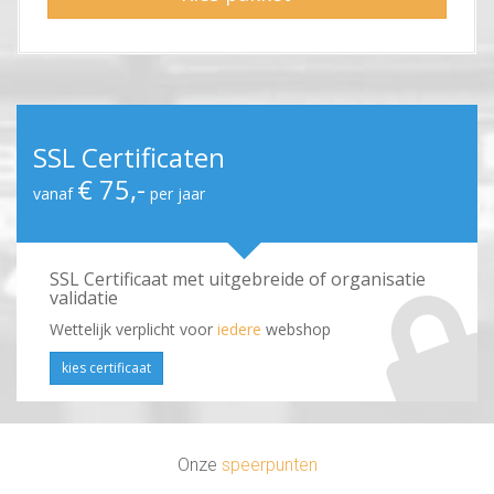
SSL Certificaten
€ 75,-
vanaf
per jaar
SSL Certificaat met uitgebreide of organisatie
validatie
Wettelijk verplicht voor
iedere
webshop
kies certificaat
Onze
speerpunten