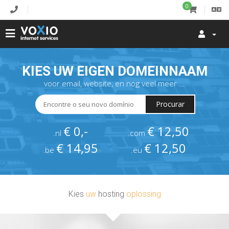
0
KIES UW EIGEN DOMEINNAAM
voor email, website, en nog veel meer ...
Procurar
€ 0,-
€ 12,50
.nl
.com
€ 14,95
€ 12,50
.be
.eu
Kies
uw
hosting
oplossing