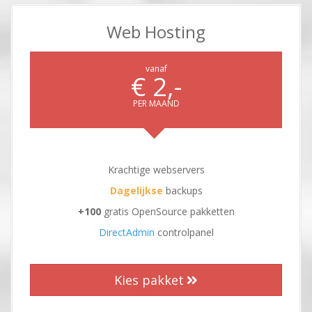
Web Hosting
vanaf
€ 2,-
PER MAAND
Krachtige webservers
Dagelijkse
backups
+100
gratis OpenSource pakketten
DirectAdmin
controlpanel
Kies pakket