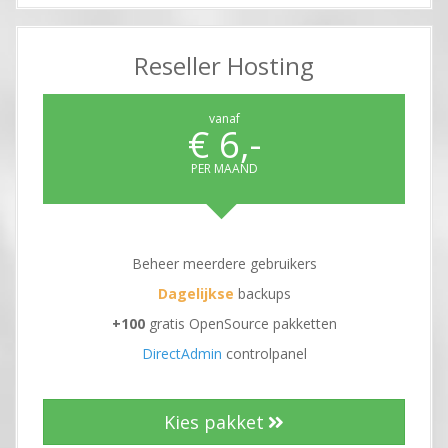
Reseller Hosting
vanaf
€ 6,-
PER MAAND
Beheer meerdere gebruikers
Dagelijkse
backups
+100
gratis OpenSource pakketten
DirectAdmin
controlpanel
Kies pakket