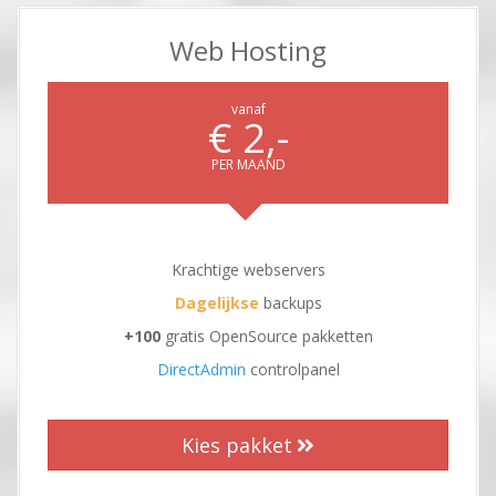
Web Hosting
vanaf
€ 2,-
PER MAAND
Krachtige webservers
Dagelijkse
backups
+100
gratis OpenSource pakketten
DirectAdmin
controlpanel
Kies pakket