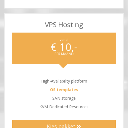
VPS Hosting
vanaf
€ 10,-
PER MAAND
High-Availability platform
OS templates
SAN storage
KVM Dedicated Resources
Kies pakket