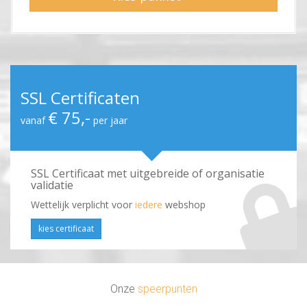
SSL Certificaten
€ 75,-
vanaf
per jaar
SSL Certificaat met uitgebreide of organisatie
validatie
Wettelijk verplicht voor
iedere
webshop
kies certificaat
Onze
speerpunten