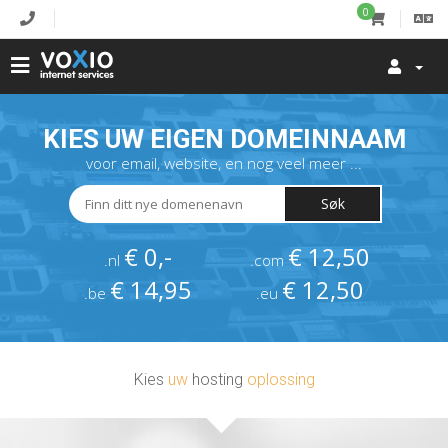
0
KIES UW EIGEN DOMEINNAAM
voor email, website, en nog veel meer ...
Søk
€ 0,-
€ 12,50
.nl
.com
€ 14,95
€ 12,50
.be
.eu
Kies
uw
hosting
oplossing