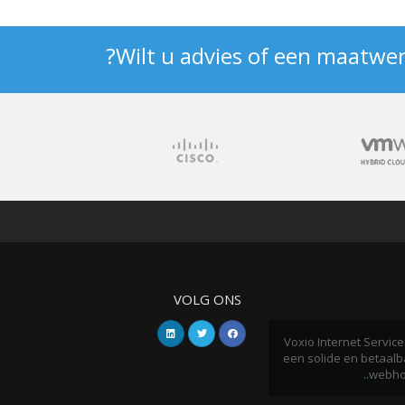
Wilt u advies of een maatwer
VOLG ONS
Voxio Internet Service
een solide en betaalba
webhos