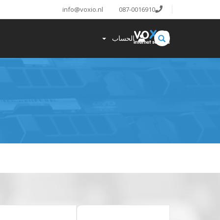
info@voxio.nl
087-0016910
الحساب