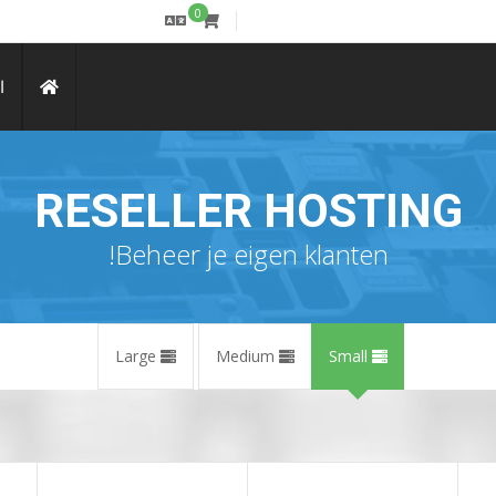
0
ا
RESELLER HOSTING
Beheer je eigen klanten!
Large
Medium
Small