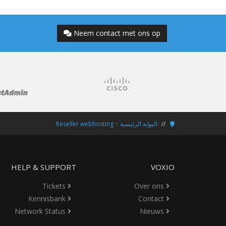
Neem contact met ons op
البوابة الرئيسية
>
Reseller webhosting
HELP & SUPPORT
VOXIO
Tickets
Over ons
Kennisbank
Contact
Network Status
Nieuws