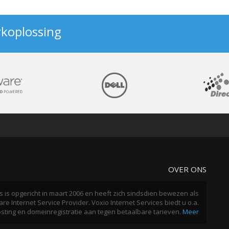
koplossing?
OVER ONS
s is opgericht in maart 2006 en heeft zich sindsdien bewezen als
re Internet Service Provider. Voxio Internet Services biedt u o.a.
ting en domeinregistratie aan tegen betaalbare tarieven.
Meer..