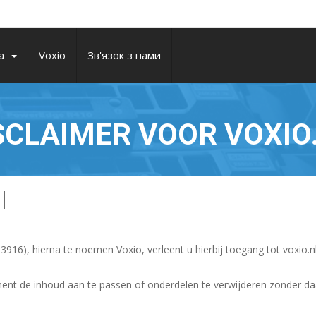
а
Voxio
Зв'язок з нами
SCLAIMER VOOR VOXIO
l
916), hierna te noemen Voxio, verleent u hierbij toegang tot voxio.n
ment de inhoud aan te passen of onderdelen te verwijderen zonder d