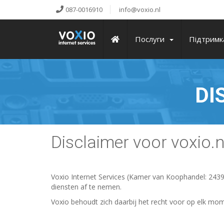
087-0016910
info@voxio.nl
Послуги
Підтримк
DI
Disclaimer voor voxio.n
Voxio Internet Services (Kamer van Koophandel: 24393
diensten af te nemen.
Voxio behoudt zich daarbij het recht voor op elk mo