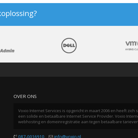
koplossing?
OVER ONS
Voxio Internet Services is opgericht in maart 2006 en heeft zic
een solide en betaalbare Internet Service Provider. Voxio Interne
webhosting en domeinregistratie aan tegen betaalbare tarieve
087-0016910
info@voxio.nl