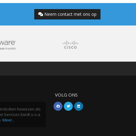
Neem contact met ons op
VOLG ONS
h sindsdien bewezen als
t Services biedt u o.a.
n.
Meer..