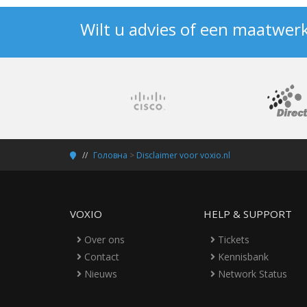
Wilt u advies of een maatwer
Головна
>
Disclaimer voor voxio.nl
VOXIO
HELP & SUPPORT
Over ons
Tickets
Contact
Kennisbank
Nieuws
Network Status