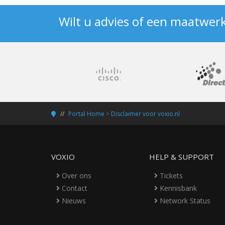
Wilt u advies of een maatwer
Portal Home
>
Disclaimer voor voxio.nl
VOXIO
HELP & SUPPORT
Over ons
Tickets
Contact
Kennisbank
Nieuws
Network Status