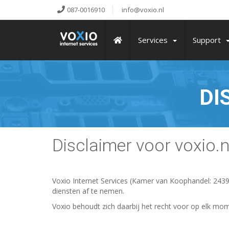
087-0016910
info@voxio.nl
Services
Support
DI
Disclaimer voor voxio.n
Voxio Internet Services (Kamer van Koophandel: 24393
diensten af te nemen.
Voxio behoudt zich daarbij het recht voor op elk mo