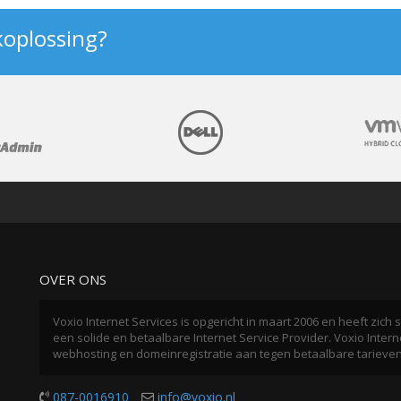
koplossing?
OVER ONS
Voxio Internet Services is opgericht in maart 2006 en heeft zic
een solide en betaalbare Internet Service Provider. Voxio Interne
webhosting en domeinregistratie aan tegen betaalbare tarieve
087-0016910
info@voxio.nl