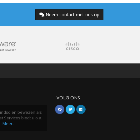
Neem contact met ons op
VOLG ONS
h sindsdien bewezen als
t Services biedt u o.a.
n.
Meer..