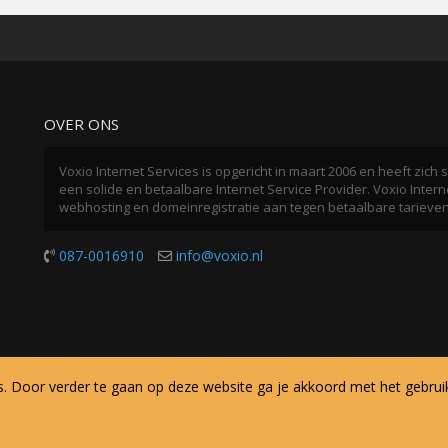
OVER ONS
Voxio Internet Services is opgericht in maart 2006 en heeft zic
een solide en betaalbare Internet Service Provider. Voxio Interne
webhosting en domeinregistratie aan tegen betaalbare tarieve
087-0016910
info@voxio.nl
s. Door verder te gaan op deze website ga je akkoord met het gebrui
ervés.
Algemene voorwaarden