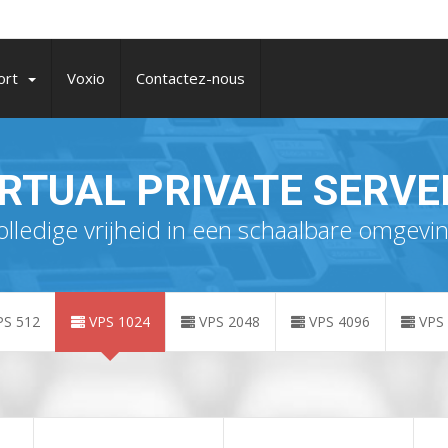
ort
Voxio
Contactez-nous
IRTUAL PRIVATE SERVE
olledige vrijheid in een schaalbare omgevin
S 512
VPS 1024
VPS 2048
VPS 4096
VPS 