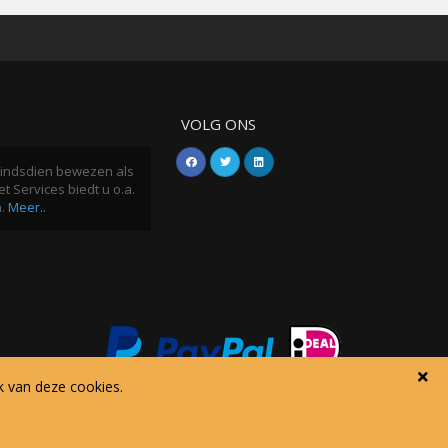
VOLG ONS
h sindsdien bewezen als
t Services biedt u o.a.
n.
Meer..
k van deze cookies.
Verwerkersovereenkomst
Privacy policy
Disclaimer