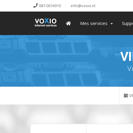
087-0016910
info@voxio.nl
Mes services
Supp
V
V
VP