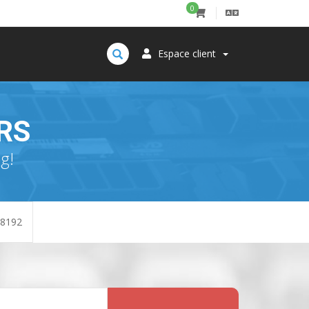
0
Espace client
RS
g!
8192