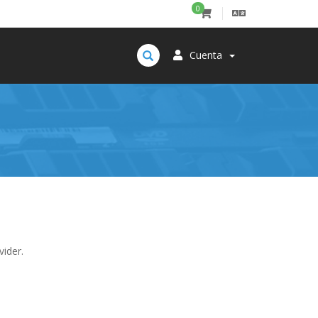
0
Cuenta
vider.