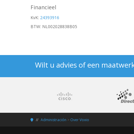
Financieel
KvK:
24393916
BTW: NL002028838B05
Wilt u advies of een maatwer
Administración
>
Over Voxio