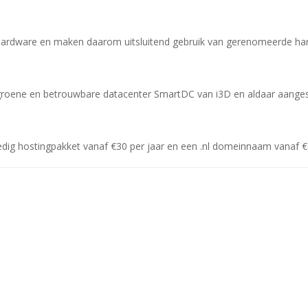
ardware en maken daarom uitsluitend gebruik van gerenomeerde hardw
t groene en betrouwbare datacenter SmartDC van i3D en aldaar aange
olledig hostingpakket vanaf €30 per jaar en een .nl domeinnaam vanaf €