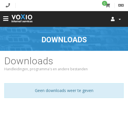
0
DOWNLOADS
Downloads
Handleidingen, programma's en andere bestanden
Geen downloads weer te geven