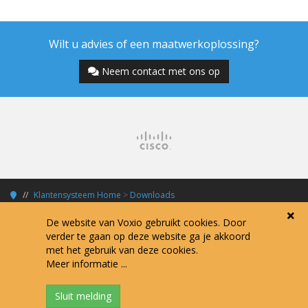
Wilt u advies of een maatwerkoplossing?
Neem contact met ons op
Klantensysteem Home
>
Downloads
De website van Voxio gebruikt cookies. Door
verder te gaan op deze website ga je akkoord
met het gebruik van deze cookies.
Copyright © 2026 Voxio Internet Services.
Meer informatie ...
Alle prijzen zijn exclusief 21% BTW tenzij anders vermeld.
Algemene voorwaarden
Verwerkersovereenkomst
Privacy policy
Disclaimer