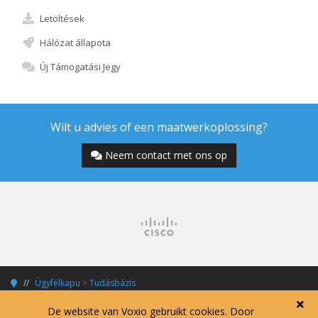
Letöltések
Hálózat állapota
Új Támogatási Jegy
Wilt u advies of een maatwerkoplossing?
Neem contact met ons op
Ügyfélkapu
>
Tudásbázis
De website van Voxio gebruikt cookies. Door