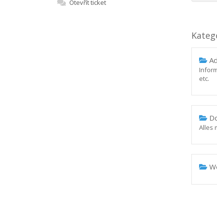
Otevřít ticket
Kateg
Ad
Infor
etc.
Do
Alles
We