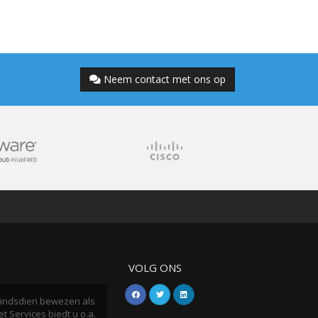
Neem contact met ons op
VOLG ONS
h sindsdien bewezen als
t Services biedt u o.a.