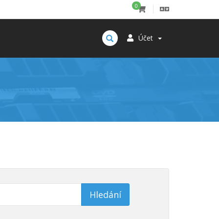
0
Účet