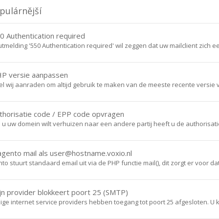
pulárnější
 Authentication required
tmelding '550 Authentication required' wil zeggen dat uw mailclient zich ee
P versie aanpassen
 wij aanraden om altijd gebruik te maken van de meeste recente versie va
horisatie code / EPP code opvragen
 u uw domein wilt verhuizen naar een andere partij heeft u de authorisatie
ento mail als user@hostname.voxio.nl
o stuurt standaard email uit via de PHP functie mail(), dit zorgt er voor dat 
n provider blokkeert poort 25 (SMTP)
e internet service providers hebben toegang tot poort 25 afgesloten. U kun