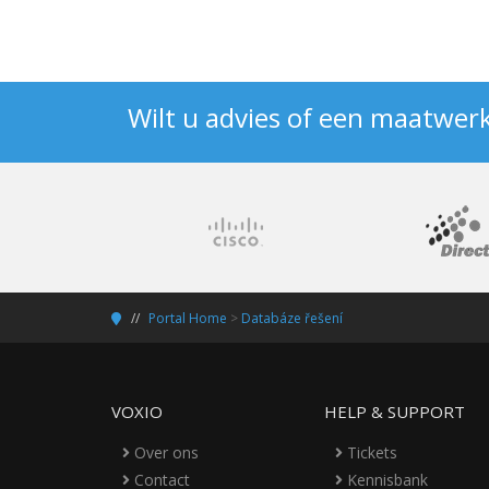
Wilt u advies of een maatwer
Portal Home
>
Databáze řešení
VOXIO
HELP & SUPPORT
Over ons
Tickets
Contact
Kennisbank