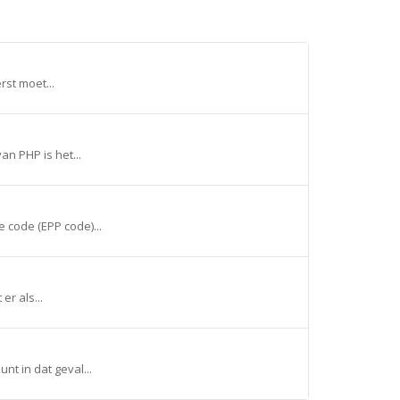
rst moet...
n PHP is het...
 code (EPP code)...
er als...
t in dat geval...