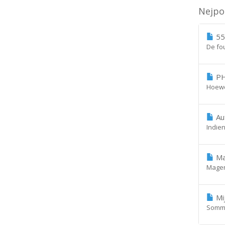
Nejpo
550
De fou
PH
Hoewel
Aut
Indien
Mag
Magent
Mij
Sommig