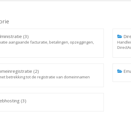
orie
ministratie (3)
Dire
matie aangaande facturatie, betalingen, opzeggingen,
Handlei
DirectA
meinregistratie (2)
Emai
 met betrekking tot de registratie van domeinnamen
bhosting (3)