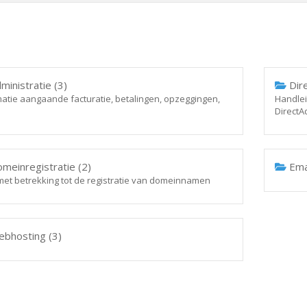
ministratie (3)
Dire
matie aangaande facturatie, betalingen, opzeggingen,
Handlei
DirectA
meinregistratie (2)
Emai
 met betrekking tot de registratie van domeinnamen
bhosting (3)