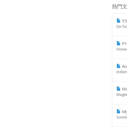
熱門
550
De fou
PH
Hoewel
Aut
Indien
Mag
Magent
Mij
Sommig