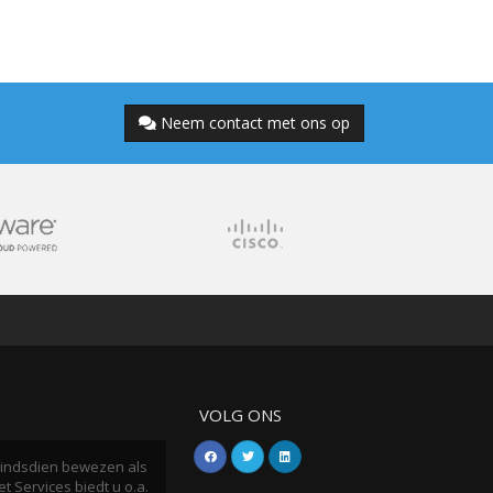
Neem contact met ons op
VOLG ONS
h sindsdien bewezen als
t Services biedt u o.a.