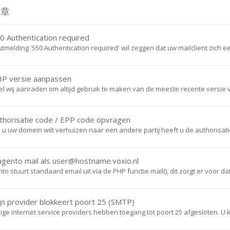
文章
 Authentication required
tmelding '550 Authentication required' wil zeggen dat uw mailclient zich ee
P versie aanpassen
 wij aanraden om altijd gebruik te maken van de meeste recente versie va
horisatie code / EPP code opvragen
 u uw domein wilt verhuizen naar een andere partij heeft u de authorisatie
ento mail als user@hostname.voxio.nl
o stuurt standaard email uit via de PHP functie mail(), dit zorgt er voor dat 
n provider blokkeert poort 25 (SMTP)
e internet service providers hebben toegang tot poort 25 afgesloten. U kun