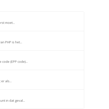
rst moet...
n PHP is het...
 code (EPP code)...
er als...
t in dat geval...