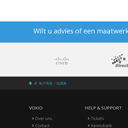
Wilt u advies of een maatwer
客戶系統
>
知識庫
VOXIO
HELP & SUPPORT
Over ons
Tickets
Contact
Kennisbank