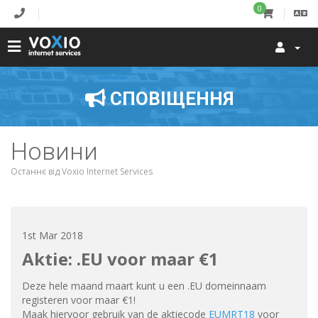
0
СПОВІЩЕННЯ
Новини
Останнє від Voxio Internet Services
1st Mar 2018
Aktie: .EU voor maar €1
Deze hele maand maart kunt u een .EU domeinnaam
registeren voor maar €1!
Maak hiervoor gebruik van de aktiecode
EUMRT18
voor