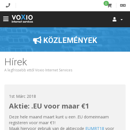
0
KÖZLEMÉNYEK
Hírek
A legfrissebb ettől Voxio Internet Services
1st Márc 2018
Aktie: .EU voor maar €1
Deze hele maand maart kunt u een .EU domeinnaam
registeren voor maar €1!
Maak hiervoor gebruik van de aktiecode
EUMRT18
voor