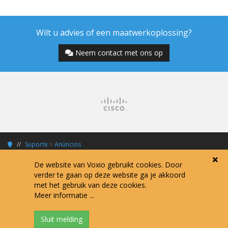
Wilt u advies of een maatwerkoplossing?
Neem contact met ons op
Suporte
>
Anúncios
De website van Voxio gebruikt cookies. Door
verder te gaan op deze website ga je akkoord
met het gebruik van deze cookies.
Copyright © 2026 Voxio Internet Services.
Meer informatie ...
Alle prijzen zijn exclusief 21% BTW tenzij anders vermeld.
Algemene voorwaarden
Verwerkersovereenkomst
Privacy policy
Disclaimer