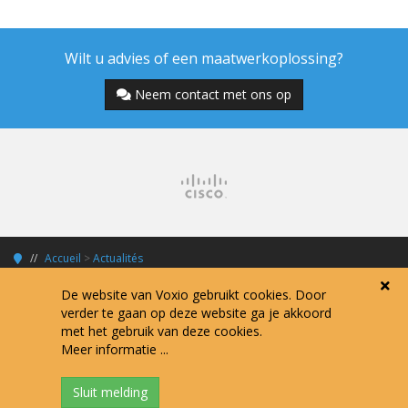
Wilt u advies of een maatwerkoplossing?
Neem contact met ons op
Accueil
>
Actualités
De website van Voxio gebruikt cookies. Door
verder te gaan op deze website ga je akkoord
met het gebruik van deze cookies.
Copyright © 2026 Voxio Internet Services.
Meer informatie ...
Alle prijzen zijn exclusief 21% BTW tenzij anders vermeld.
Algemene voorwaarden
Verwerkersovereenkomst
Privacy policy
Disclaimer