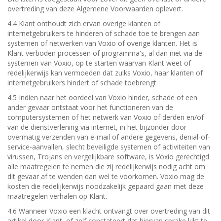
overtreding van deze Algemene Voorwaarden oplevert.
4.4 Klant onthoudt zich ervan overige klanten of
internetgebruikers te hinderen of schade toe te brengen aan
systemen of netwerken van Voxio of overige klanten. Het is
Klant verboden processen of programma's, al dan niet via de
systemen van Voxio, op te starten waarvan Klant weet of
redelijkerwijs kan vermoeden dat zulks Voxio, haar klanten of
internetgebruikers hindert of schade toebrengt.
4.5 Indien naar het oordeel van Voxio hinder, schade of een
ander gevaar ontstaat voor het functioneren van de
computersystemen of het netwerk van Voxio of derden en/of
van de dienstverlening via internet, in het bijzonder door
overmatig verzenden van e-mail of andere gegevens, denial-of-
service-aanvallen, slecht beveiligde systemen of activiteiten van
virussen, Trojans en vergelijkbare software, is Voxio gerechtigd
alle maatregelen te nemen die zij redelijkerwijs nodig acht om
dit gevaar af te wenden dan wel te voorkomen. Voxio mag de
kosten die redelijkerwijs noodzakelijk gepaard gaan met deze
maatregelen verhalen op Klant.
4.6 Wanneer Voxio een klacht ontvangt over overtreding van dit
artikel door Klant, of zelf constateert dat hiervan sprake lijkt te