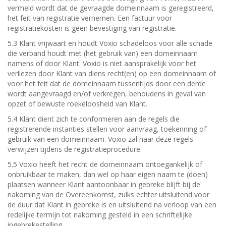
vermeld wordt dat de gevraagde domeinnaam is geregistreerd,
het feit van registratie vernemen. Een factuur voor
registratiekosten is geen bevestiging van registratie.
5.3 Klant vrijwaart en houdt Voxio schadeloos voor alle schade
die verband houdt met (het gebruik van) een domeinnaam
namens of door Klant. Voxio is niet aansprakelijk voor het
verliezen door Klant van diens recht(en) op een domeinnaam of
voor het feit dat de domeinnaam tussentijds door een derde
wordt aangevraagd en/of verkregen, behoudens in geval van
opzet of bewuste roekeloosheid van Klant.
5.4 Klant dient zich te conformeren aan de regels die
registrerende instanties stellen voor aanvraag, toekenning of
gebruik van een domeinnaam. Voxio zal naar deze regels
verwijzen tijdens de registratieprocedure.
5.5 Voxio heeft het recht de domeinnaam ontoegankelijk of
onbruikbaar te maken, dan wel op haar eigen naam te (doen)
plaatsen wanneer Klant aantoonbaar in gebreke blijft bij de
nakoming van de Overeenkomst, zulks echter uitsluitend voor
de duur dat Klant in gebreke is en uitsluitend na verloop van een
redelijke termijn tot nakoming gesteld in een schriftelijke
ingebrekestelling.