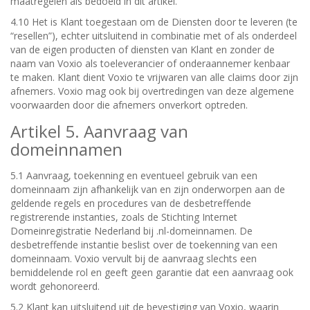
maatregelen als bedoeld in dit artikel.
4.10 Het is Klant toegestaan om de Diensten door te leveren (te
“resellen”), echter uitsluitend in combinatie met of als onderdeel
van de eigen producten of diensten van Klant en zonder de
naam van Voxio als toeleverancier of onderaannemer kenbaar
te maken. Klant dient Voxio te vrijwaren van alle claims door zijn
afnemers. Voxio mag ook bij overtredingen van deze algemene
voorwaarden door die afnemers onverkort optreden.
Artikel 5. Aanvraag van
domeinnamen
5.1 Aanvraag, toekenning en eventueel gebruik van een
domeinnaam zijn afhankelijk van en zijn onderworpen aan de
geldende regels en procedures van de desbetreffende
registrerende instanties, zoals de Stichting Internet
Domeinregistratie Nederland bij .nl-domeinnamen. De
desbetreffende instantie beslist over de toekenning van een
domeinnaam. Voxio vervult bij de aanvraag slechts een
bemiddelende rol en geeft geen garantie dat een aanvraag ook
wordt gehonoreerd.
5.2 Klant kan uitsluitend uit de bevestiging van Voxio, waarin