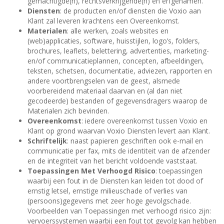
gemachtigde(n), rechtsverkrijgende(n) en erfgenamen.
Diensten
: de producten en/of diensten die Voxio aan
Klant zal leveren krachtens een Overeenkomst.
Materialen
: alle werken, zoals websites en
(web)applicaties, software, huisstijlen, logo’s, folders,
brochures, leaflets, belettering, advertenties, marketing-
en/of communicatieplannen, concepten, afbeeldingen,
teksten, schetsen, documentatie, adviezen, rapporten en
andere voortbrengselen van de geest, alsmede
voorbereidend materiaal daarvan en (al dan niet
gecodeerde) bestanden of gegevensdragers waarop de
Materialen zich bevinden.
Overeenkomst
: iedere overeenkomst tussen Voxio en
Klant op grond waarvan Voxio Diensten levert aan Klant.
Schriftelijk
: naast papieren geschriften ook e-mail en
communicatie per fax, mits de identiteit van de afzender
en de integriteit van het bericht voldoende vaststaat.
Toepassingen Met Verhoogd Risico
: toepassingen
waarbij een fout in de Diensten kan leiden tot dood of
ernstig letsel, ernstige milieuschade of verlies van
(persoons)gegevens met zeer hoge gevolgschade.
Voorbeelden van Toepassingen met verhoogd risico zijn:
vervoerssystemen waarbij een fout tot gevolg kan hebben