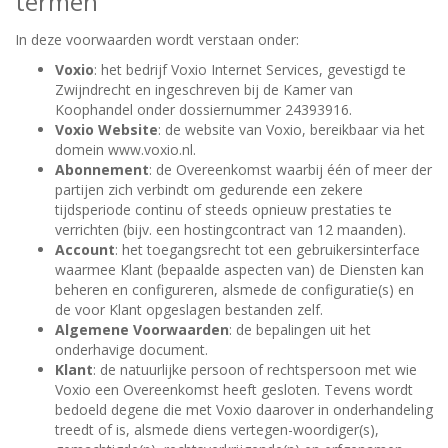
termen
In deze voorwaarden wordt verstaan onder:
Voxio
: het bedrijf Voxio Internet Services, gevestigd te
Zwijndrecht en ingeschreven bij de Kamer van
Koophandel onder dossiernummer 24393916.
Voxio Website
: de website van Voxio, bereikbaar via het
domein www.voxio.nl.
Abonnement
: de Overeenkomst waarbij één of meer der
partijen zich verbindt om gedurende een zekere
tijdsperiode continu of steeds opnieuw prestaties te
verrichten (bijv. een hostingcontract van 12 maanden).
Account
: het toegangsrecht tot een gebruikersinterface
waarmee Klant (bepaalde aspecten van) de Diensten kan
beheren en configureren, alsmede de configuratie(s) en
de voor Klant opgeslagen bestanden zelf.
Algemene Voorwaarden
: de bepalingen uit het
onderhavige document.
Klant
: de natuurlijke persoon of rechtspersoon met wie
Voxio een Overeenkomst heeft gesloten. Tevens wordt
bedoeld degene die met Voxio daarover in onderhandeling
treedt of is, alsmede diens vertegen-woordiger(s),