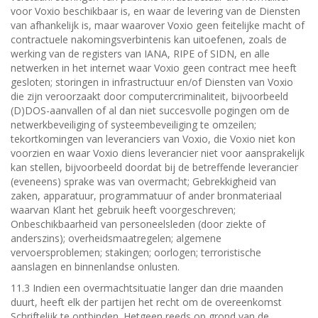
voor Voxio beschikbaar is, en waar de levering van de Diensten
van afhankelijk is, maar waarover Voxio geen feitelijke macht of
contractuele nakomingsverbintenis kan uitoefenen, zoals de
werking van de registers van IANA, RIPE of SIDN, en alle
netwerken in het internet waar Voxio geen contract mee heeft
gesloten; storingen in infrastructuur en/of Diensten van Voxio
die zijn veroorzaakt door computercriminaliteit, bijvoorbeeld
(D)DOS-aanvallen of al dan niet succesvolle pogingen om de
netwerkbeveiliging of systeembeveiliging te omzeilen;
tekortkomingen van leveranciers van Voxio, die Voxio niet kon
voorzien en waar Voxio diens leverancier niet voor aansprakelijk
kan stellen, bijvoorbeeld doordat bij de betreffende leverancier
(eveneens) sprake was van overmacht; Gebrekkigheid van
zaken, apparatuur, programmatuur of ander bronmateriaal
waarvan Klant het gebruik heeft voorgeschreven;
Onbeschikbaarheid van personeelsleden (door ziekte of
anderszins); overheidsmaatregelen; algemene
vervoersproblemen; stakingen; oorlogen; terroristische
aanslagen en binnenlandse onlusten.
11.3 Indien een overmachtsituatie langer dan drie maanden
duurt, heeft elk der partijen het recht om de overeenkomst
Schriftelijk te ontbinden. Hetgeen reeds op grond van de