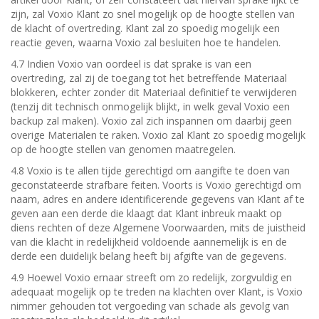
zijn, zal Voxio Klant zo snel mogelijk op de hoogte stellen van
de klacht of overtreding. Klant zal zo spoedig mogelijk een
reactie geven, waarna Voxio zal besluiten hoe te handelen.
4.7 Indien Voxio van oordeel is dat sprake is van een
overtreding, zal zij de toegang tot het betreffende Materiaal
blokkeren, echter zonder dit Materiaal definitief te verwijderen
(tenzij dit technisch onmogelijk blijkt, in welk geval Voxio een
backup zal maken). Voxio zal zich inspannen om daarbij geen
overige Materialen te raken. Voxio zal Klant zo spoedig mogelijk
op de hoogte stellen van genomen maatregelen.
4.8 Voxio is te allen tijde gerechtigd om aangifte te doen van
geconstateerde strafbare feiten. Voorts is Voxio gerechtigd om
naam, adres en andere identificerende gegevens van Klant af te
geven aan een derde die klaagt dat Klant inbreuk maakt op
diens rechten of deze Algemene Voorwaarden, mits de juistheid
van die klacht in redelijkheid voldoende aannemelijk is en de
derde een duidelijk belang heeft bij afgifte van de gegevens.
4.9 Hoewel Voxio ernaar streeft om zo redelijk, zorgvuldig en
adequaat mogelijk op te treden na klachten over Klant, is Voxio
nimmer gehouden tot vergoeding van schade als gevolg van