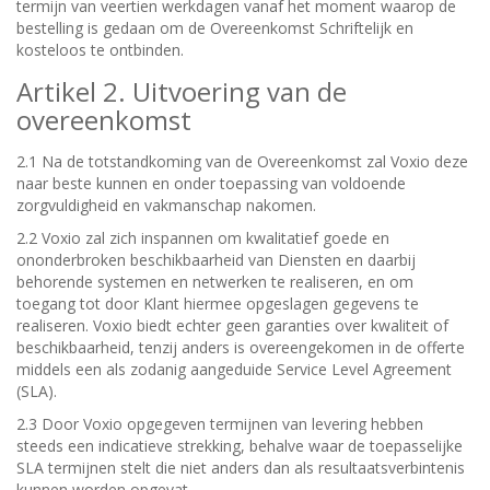
termijn van veertien werkdagen vanaf het moment waarop de
bestelling is gedaan om de Overeenkomst Schriftelijk en
kosteloos te ontbinden.
Artikel 2. Uitvoering van de
overeenkomst
2.1 Na de totstandkoming van de Overeenkomst zal Voxio deze
naar beste kunnen en onder toepassing van voldoende
zorgvuldigheid en vakmanschap nakomen.
2.2 Voxio zal zich inspannen om kwalitatief goede en
ononderbroken beschikbaarheid van Diensten en daarbij
behorende systemen en netwerken te realiseren, en om
toegang tot door Klant hiermee opgeslagen gegevens te
realiseren. Voxio biedt echter geen garanties over kwaliteit of
beschikbaarheid, tenzij anders is overeengekomen in de offerte
middels een als zodanig aangeduide Service Level Agreement
(SLA).
2.3 Door Voxio opgegeven termijnen van levering hebben
steeds een indicatieve strekking, behalve waar de toepasselijke
SLA termijnen stelt die niet anders dan als resultaatsverbintenis
kunnen worden opgevat.