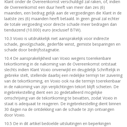
Klant onder de Overeenkomst verschuldigd zal raken, of, indien
de Overeenkomst een duur heeft van meer dan zes (6)
maanden, een bedrag gelijk aan de vergoedingen die Klant in de
laatste zes (6) maanden heeft betaald. In geen geval zal echter
de totale vergoeding voor directe schade meer bedragen dan
tienduizend (10.000) euro (exclusief BTW).
10.3 Voxio is uitdrukkelijk niet aansprakelijk voor indirecte
schade, gevolgschade, gederfde winst, gemiste besparingen en
schade door bedrijfsstagnatie.
10.4 De aansprakelijkheid van Voxio wegens toerekenbare
tekortkoming in de nakoming van de Overeenkomst ontstaat
slechts indien Klant Voxio onverwijld en deugdelijk Schriftelijk in
gebreke stelt, stellende daarbij een redelijke termijn ter zuivering
van de tekortkoming, en Voxio ook na die termijn toerekenbaar
in de nakoming van zijn verplichtingen tekort blijft schieten. De
ingebrekestelling dient een zo gedetailleerd mogelijke
omschrijving van de tekortkoming te bevatten, zodat Voxio in
staat is adequaat te reageren. De ingebrekestelling dient binnen
30 dagen na de ontdekking van de schade te zijn ontvangen
door Voxio.
10.5 De in dit artikel bedoelde uitsluitingen en beperkingen