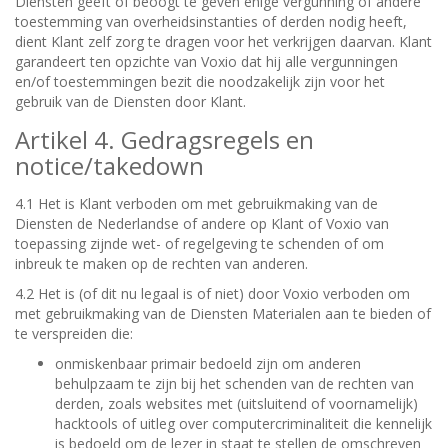
Diensten geeft of beoogt te geven enige vergunning of andere
toestemming van overheidsinstanties of derden nodig heeft,
dient Klant zelf zorg te dragen voor het verkrijgen daarvan. Klant
garandeert ten opzichte van Voxio dat hij alle vergunningen
en/of toestemmingen bezit die noodzakelijk zijn voor het
gebruik van de Diensten door Klant.
Artikel 4. Gedragsregels en
notice/takedown
4.1 Het is Klant verboden om met gebruikmaking van de
Diensten de Nederlandse of andere op Klant of Voxio van
toepassing zijnde wet- of regelgeving te schenden of om
inbreuk te maken op de rechten van anderen.
4.2 Het is (of dit nu legaal is of niet) door Voxio verboden om
met gebruikmaking van de Diensten Materialen aan te bieden of
te verspreiden die:
onmiskenbaar primair bedoeld zijn om anderen
behulpzaam te zijn bij het schenden van de rechten van
derden, zoals websites met (uitsluitend of voornamelijk)
hacktools of uitleg over computercriminaliteit die kennelijk
is bedoeld om de lezer in staat te stellen de omschreven