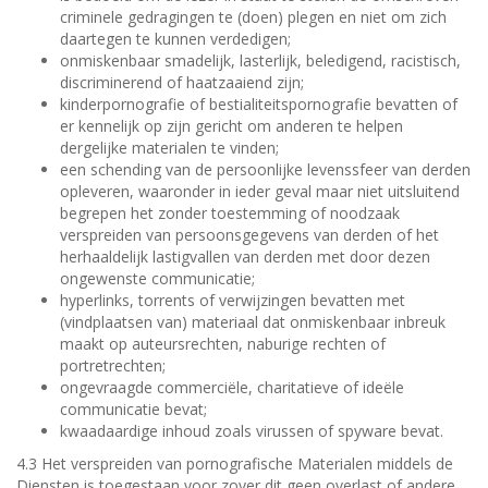
criminele gedragingen te (doen) plegen en niet om zich
daartegen te kunnen verdedigen;
onmiskenbaar smadelijk, lasterlijk, beledigend, racistisch,
discriminerend of haatzaaiend zijn;
kinderpornografie of bestialiteitspornografie bevatten of
er kennelijk op zijn gericht om anderen te helpen
dergelijke materialen te vinden;
een schending van de persoonlijke levenssfeer van derden
opleveren, waaronder in ieder geval maar niet uitsluitend
begrepen het zonder toestemming of noodzaak
verspreiden van persoonsgegevens van derden of het
herhaaldelijk lastigvallen van derden met door dezen
ongewenste communicatie;
hyperlinks, torrents of verwijzingen bevatten met
(vindplaatsen van) materiaal dat onmiskenbaar inbreuk
maakt op auteursrechten, naburige rechten of
portretrechten;
ongevraagde commerciële, charitatieve of ideële
communicatie bevat;
kwaadaardige inhoud zoals virussen of spyware bevat.
4.3 Het verspreiden van pornografische Materialen middels de
Diensten is toegestaan voor zover dit geen overlast of andere