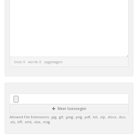
lines: 0 words: 0
opgeslagen
Meer toevoegen
Allowed File Extensions: .jpg, .gif, .jpeg, .png, .pdf, .txt, .zip, .docx, .doc,
.xls, .tiff, .eml, .xlsx, .msg