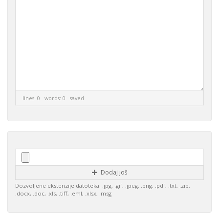
lines: 0 words: 0
saved
Dodaj još
Dozvoljene ekstenzije datoteka: .jpg, .gif, .jpeg, .png, .pdf, .txt, .zip,
.docx, .doc, .xls, .tiff, .eml, .xlsx, .msg