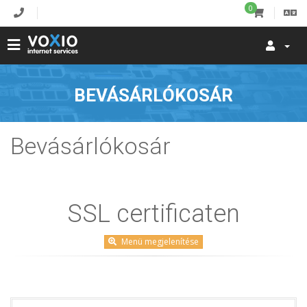
0
BEVÁSÁRLÓKOSÁR
Bevásárlókosár
SSL certificaten
Menü megjelenítése