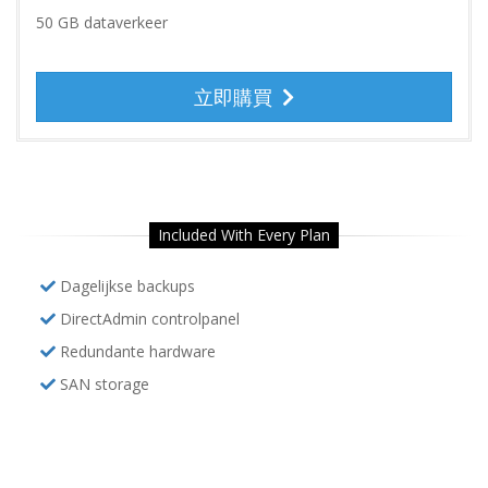
50 GB dataverkeer
立即購買
Included With Every Plan
Dagelijkse backups
DirectAdmin controlpanel
Redundante hardware
SAN storage