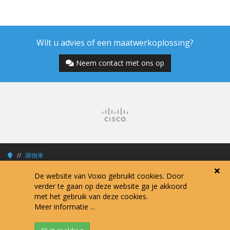
Wilt u advies of een maatwerkoplossing?
Neem contact met ons op
購物車
De website van Voxio gebruikt cookies. Door
verder te gaan op deze website ga je akkoord
met het gebruik van deze cookies.
Copyright © 2026 Voxio Internet Services.
Meer informatie ...
Alle prijzen zijn exclusief 21% BTW tenzij anders vermeld.
Algemene voorwaarden
Verwerkersovereenkomst