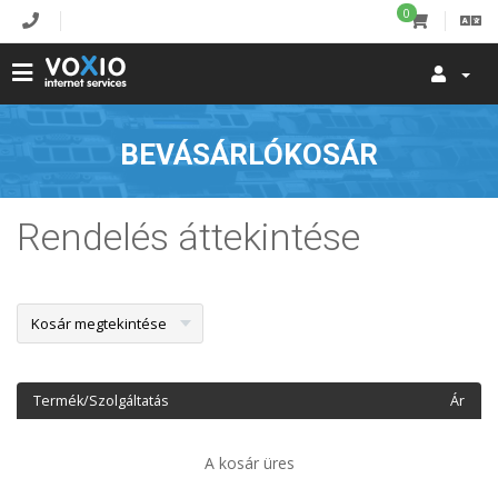
0
BEVÁSÁRLÓKOSÁR
Rendelés áttekintése
Termék/Szolgáltatás
Ár
A kosár üres