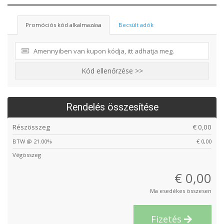
Promóciós kód alkalmazása
Becsült adók
Kód ellenőrzése >>
Rendelés összesítése
Részösszeg
€ 0,00
BTW @ 21.00%
€ 0,00
Végösszeg
€ 0,00
Ma esedékes összesen
Fizetés