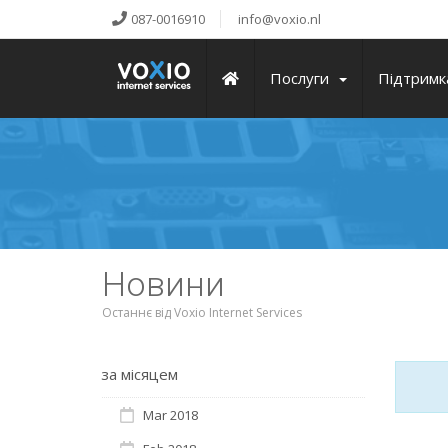
087-0016910
info@voxio.nl
Послуги
Підтримк
Новини
Останнє від Voxio Internet Services
за місяцем
Mar 2018