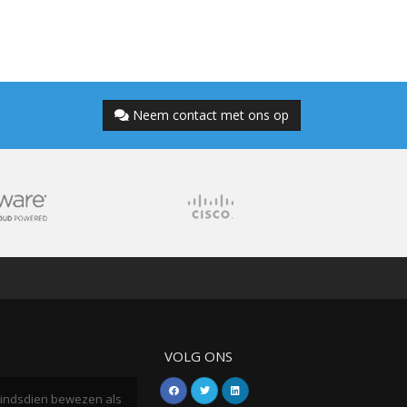
Neem contact met ons op
VOLG ONS
h sindsdien bewezen als