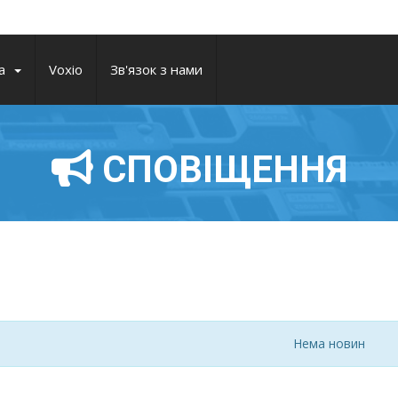
а
Voxio
Зв'язок з нами
СПОВІЩЕННЯ
Нема новин