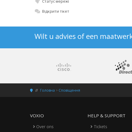
Статус мережі
Відкрити тікет
Wilt u advies of een maatwer
Головна
>
Сповіщення
VOXIO
HELP & SUPPORT
Over ons
Tickets