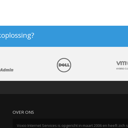
koplossing?
OVER ONS
Voxio Internet Services is opgericht in maart 2006 en heeft zic