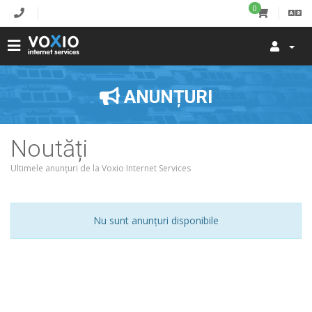
0
ANUNȚURI
Noutăți
Ultimele anunțuri de la Voxio Internet Services
Nu sunt anunțuri disponibile