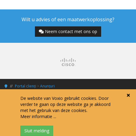
Wilt u advies of een maatwerkoplossing?
Neem contact met ons op
Portal clienți
>
Anunțuri
De website van Voxio gebruikt cookies. Door
verder te gaan op deze website ga je akkoord
met het gebruik van deze cookies.
Copyright © 2026 Voxio Internet Services.
Meer informatie ...
Alle prijzen zijn exclusief 21% BTW tenzij anders vermeld.
Algemene voorwaarden
Verwerkersovereenkomst
Privacy policy
Disclaimer