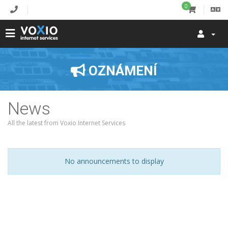
0
OZNÁMENÍ
News
All the latest from Voxio Internet Services
No announcements to display