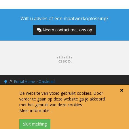
Wilt u advies of een maatwerkoplossing?
Neem contact met ons op
Portal Home
>
Oznámení
De website van Voxio gebruikt cookies. Door
verder te gaan op deze website ga je akkoord
met het gebruik van deze cookies.
Copyright © 2026 Voxio Internet Services.
Meer informatie ...
Alle prijzen zijn exclusief 21% BTW tenzij anders vermeld.
Algemene voorwaarden
Verwerkersovereenkomst
Privacy policy
Disclaimer