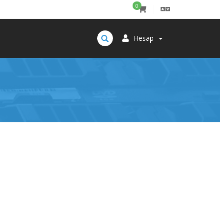
0
Hesap