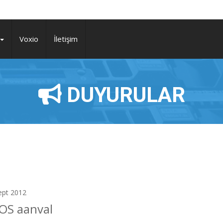
Voxio
İletişim
DUYURULAR
ept 2012
OS aanval