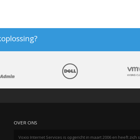
koplossing?
OVER ONS
Voxio Internet Services is opgericht in maart 2006 en heeft zic