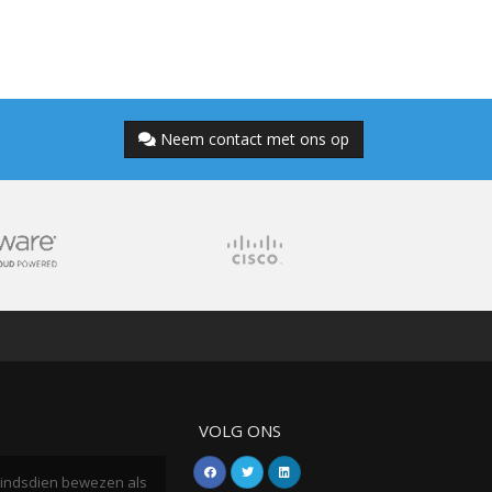
Neem contact met ons op
VOLG ONS
h sindsdien bewezen als