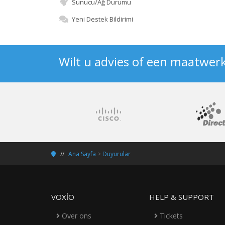
Sunucu/Ağ Durumu
Yeni Destek Bildirimi
Wilt u advies of een maatwer
Ana Sayfa
>
Duyurular
VOXIO
HELP & SUPPORT
Over ons
Tickets