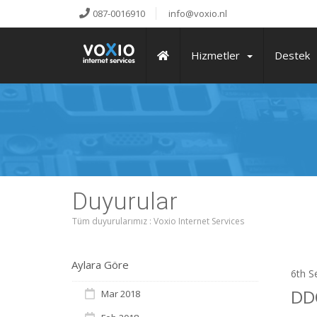
087-0016910
info@voxio.nl
Hizmetler
Destek
Duyurular
Tüm duyurularımız : Voxio Internet Services
Aylara Göre
6th S
DD
Mar 2018