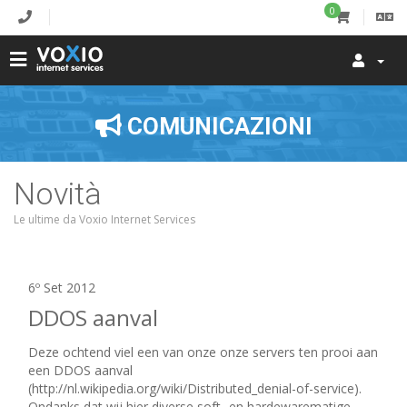
0
COMUNICAZIONI
Novità
Le ultime da Voxio Internet Services
6º Set 2012
DDOS aanval
Deze ochtend viel een van onze onze servers ten prooi aan
een DDOS aanval
(http://nl.wikipedia.org/wiki/Distributed_denial-of-service).
Ondanks dat wij hier diverse soft- en hardewarematige